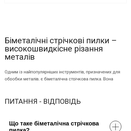
Біметалічні стрічкові пилки –
високошвидкісне різання
металів
Одним із найпопулярніших інструментів, призначених для
обробки металів, є біметалічна стрічкова пилка. Вона
використовується для високошвидкісного різання
суцільних та профільних заготовок із металу,
забезпечуючи точність розпилу.
ПИТАННЯ - ВІДПОВІДЬ
За допомогою цих пилок можна обробляти заготовки з
титану, вуглецевої, нержавіючої та конструкційної сталі,
Що таке біметалічна стрічкова
сплавів на основі нікелю різних форм і розмірів, а також
пилка?