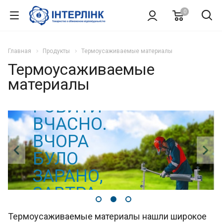
0
Главная
Продукты
Термоусаживаемые материалы
Термоусаживаемые
ВСЕ
материалы
ПОТРІБНО
РОБИТИ
ВЧАСНО.
ВЧОРА
БУЛО
ЗАРАНО,
ЗАВТРА -
БУДЕ
Термоусаживаемые материалы нашли широкое